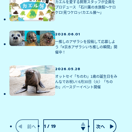
カエルを愛する飼育スタッフが企画を
プロデュース 「石川薫の水族館～ケロ
ケロ!見つケロッ!カエル展～」
2026.06.01
一推しのアザラシを投稿して応募しよ
う「#京水アザラシいち推しの瞬間」開
催中！
2026.05.28
オットセイ「ちのわ」1歳の誕生日をみ
んなでお祝い! 6月30日（火）「ちの
わ」バースデーイベント開催
前へ
次へ