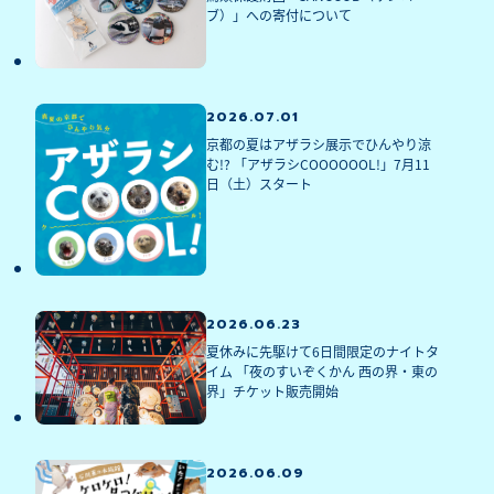
ブ）」への寄付について
2026.07.01
京都の夏はアザラシ展示でひんやり涼
む!? 「アザラシCOOOOOOL!」7月11
日（土）スタート
2026.06.23
夏休みに先駆けて6日間限定のナイトタ
イム 「夜のすいぞくかん 西の界・東の
界」チケット販売開始
2026.06.09