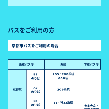
バスをご利用の方
京都市バスをご利用の場合
乗車バス停
系統
下車バス停
・
系統
205
208
B3
系統
のりば
86
A3
京都駅
系統
206
のりば
C5
・特
系統
33
33
のりば
七条大宮・