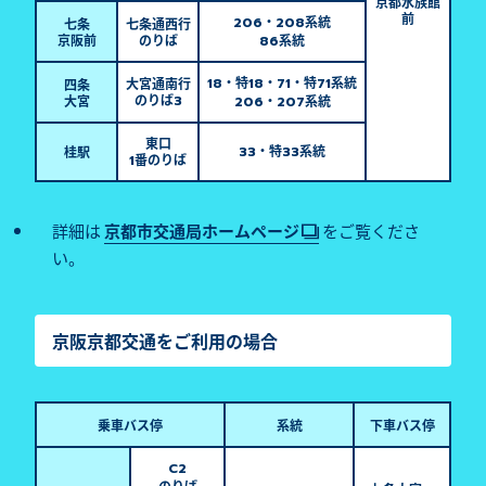
京都水族館
前
・
系統
206
208
七条
七条通
西行
京阪前
のりば
系統
86
・特
・
・特
系統
大宮通南行
18
18
71
71
四条
のりば
大宮
3
・
系統
206
207
東口
・特
系統
桂駅
33
33
番のりば
1
詳細は
京都市交通局ホームページ
をご覧くださ
い。
京阪京都交通をご利用の場合
乗車バス停
系統
下車バス停
C2
のりば