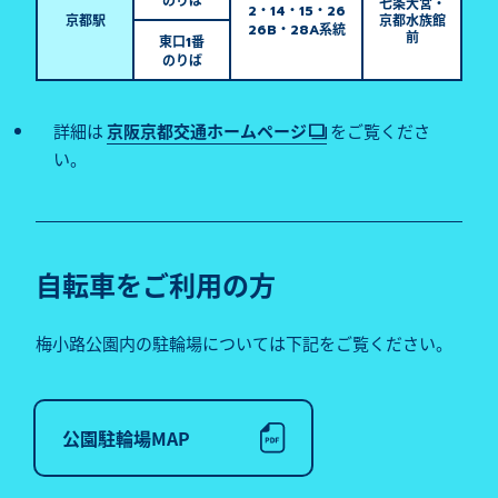
七条大宮・
・
・
・
2
14
15
26
京都駅
京都水族館
・
系統
26B
28A
前
東口
番
1
のりば
詳細は
京阪京都交通ホームページ
をご覧くださ
い。
自転車をご利用の方
梅小路公園内の駐輪場については下記をご覧ください。
公園駐輪場MAP