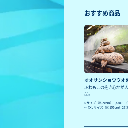
おすすめ商品
オオサンショウウオ
ふわもこの抱き心地が
品。
S サイズ（約20cm）1,430 円
〜 XXL サイズ（約155cm）27