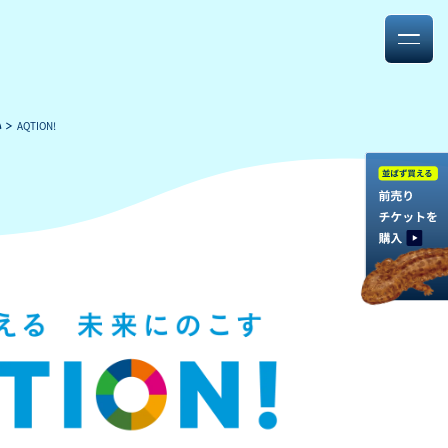
い
AQTION!