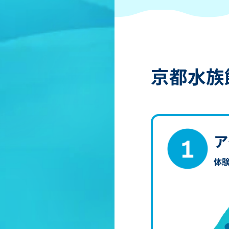
京都水族館
ア
体