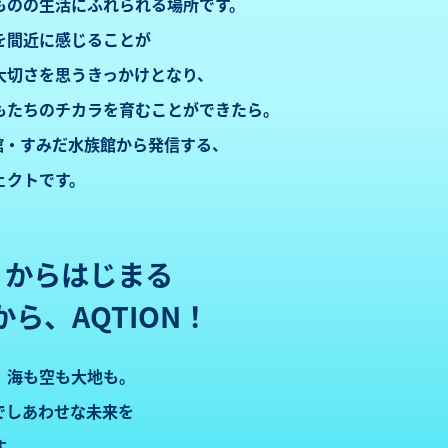
ものの
生活にふれられる場所です。
を間近に感じることが
大切さを思うきっかけとなり、
もたちのチカラを
育むことができたら。
館・すみだ水族館から発信する、
ェクトです。
M からはじまる
だから、AQTION！
。海も空も大地も。
でしあわせな未来を
す。