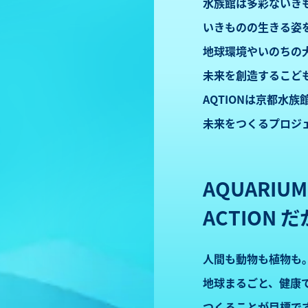
水族館は多彩ないき
いきものの生きる姿
地球環境やいのちの
未来を創造するこど
AQTIONは
京都水族
未来をつくるプロジ
AQUARIU
ACTION 
人間も動物も植物も
地球まるごと、健康
つくることが目標で