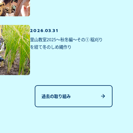
2026.03.31
里山教室2025～秋冬編～その① 稲刈り
を経て冬のしめ縄作り
過去の取り組み