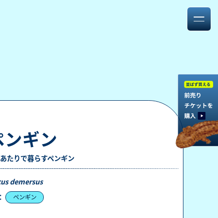
ペンギン
あたりで暮らすペンギン
cus demersus
：
ペンギン