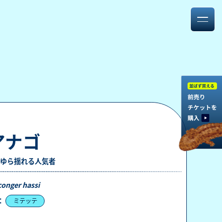
アナゴ
ゆら揺れる人気者
onger hassi
：
ミテッテ