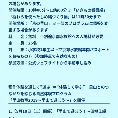
の場合があります。
開催時間：10時00分～12時00分 ※「いきもの観察編」
「稲わらを使ったしめ縄づくり編」は11時30分まで
開催場所：「京の里山」 ※一部のプログラムは場所を変
更する場合があります
料 金：無料 ※別途京都水族館への入場料が必要
定 員：25名
対 象：小学校1年生以上で京都水族館年間パスポート
をお持ちの方（参加時点で有効なもの）
参加方法：公式ウェブサイトから事前申し込み
稲作体験を通して“遊ぶ”＝“体験して学ぶ” 里山とのつ
ながりを感じる自然体験プログラム
「里山教室2019～里山で遊ぼう～」を開催
1.【5月18日（土）開催】「里山で遊ぼう！～田植え編
～」