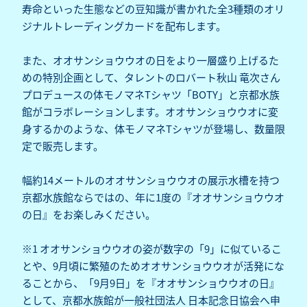
寿命といった生態などの豆知識が書かれた全3種類のオリ
ジナルトレーディングカードを配布します。
また、オオサンショウウオの日をより一層盛り上げるた
めの特別企画として、タレントのロバート秋山 竜次さん
プロデュースの体モノマネTシャツ「BOTY」と京都水族
館がコラボレーションします。オオサンショウウオに変
身するかのような、体モノマネTシャツが登場し、数量限
定で販売します。
幅約14メートルのオオサンショウウオの展示水槽を持つ
京都水族館ならではの、年に1度の『オオサンショウウオ
の日』をお楽しみください。
※1 オオサンショウウオの姿が数字の「9」に似ているこ
とや、9月頃に繁殖のためオオサンショウウオが活発にな
ることから、「9月9日」を『オオサンショウウオの日』
として、京都水族館が一般社団法人 日本記念日協会へ申