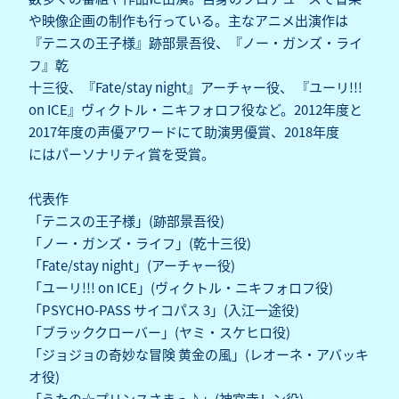
や映像企画の制作も行っている。主なアニメ出演作は
『テニスの王子様』跡部景吾役、『ノー・ガンズ・ライ
フ』乾
十三役、『Fate/stay night』アーチャー役、 『ユーリ!!!
on ICE』ヴィクトル・ニキフォロフ役など。2012年度と
2017年度の声優アワードにて助演男優賞、2018年度
にはパーソナリティ賞を受賞。
代表作
「テニスの王子様」(跡部景吾役)
「ノー・ガンズ・ライフ」(乾十三役)
「Fate/stay night」(アーチャー役)
「ユーリ!!! on ICE」(ヴィクトル・ニキフォロフ役)
「PSYCHO-PASS サイコパス 3」(入江一途役)
「ブラッククローバー」(ヤミ・スケヒロ役)
「ジョジョの奇妙な冒険 黄金の風」(レオーネ・アバッキ
オ役)
「うたの☆プリンスさまっ♪」(神宮寺レン役)