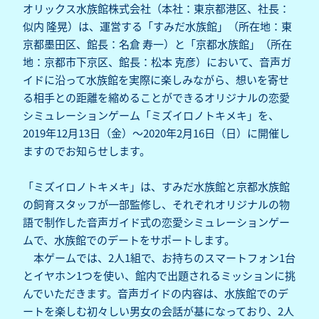
オリックス水族館株式会社（本社：東京都港区、社長：
似内 隆晃）は、運営する「すみだ水族館」（所在地：東
京都墨田区、館長：名倉 寿一）と「京都水族館」（所在
地：京都市下京区、館長：松本 克彦）において、音声ガ
イドに沿って水族館を実際に楽しみながら、想いを寄せ
る相手との距離を縮めることができるオリジナルの恋愛
シミュレーションゲーム「ミズイロノトキメキ」を、
2019年12月13日（金）～2020年2月16日（日）に開催し
ますのでお知らせします。
「ミズイロノトキメキ」は、すみだ水族館と京都水族館
の飼育スタッフが一部監修し、それぞれオリジナルの物
語で制作した音声ガイド式の恋愛シミュレーションゲー
ムで、水族館でのデートをサポートします。
本ゲームでは、2人1組で、お持ちのスマートフォン1台
とイヤホン1つを使い、館内で出題されるミッションに挑
んでいただきます。音声ガイドの内容は、水族館でのデ
ートを楽しむ初々しい男女の会話が基になっており、2人