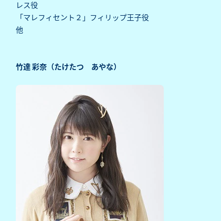
レス役
「マレフィセント２」フィリップ王子役
他
竹達 彩奈（たけたつ あやな）