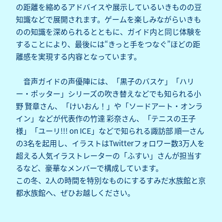
の距離を縮めるアドバイスや展示しているいきものの豆
知識などで展開されます。ゲームを楽しみながらいきも
のの知識を深められるとともに、ガイド内と同じ体験を
することにより、最後には“きっと手をつなぐ”ほどの距
離感を実現する内容となっています。
音声ガイドの声優陣には、「黒子のバスケ」「ハリ
ー・ポッター」シリーズの吹き替えなどでも知られる小
野 賢章さん、「けいおん！」や「ソードアート・オンラ
イン」などが代表作の竹達 彩奈さん、「テニスの王子
様」「ユーリ!!! on ICE」などで知られる諏訪部 順一さん
の3名を起用し、イラストはTwitterフォロワー数3万人を
超える人気イラストレーターの「ふすい」さんが担当す
るなど、豪華なメンバーで構成しています。
この冬、2人の時間を特別なものにするすみだ水族館と京
都水族館へ、ぜひお越しください。