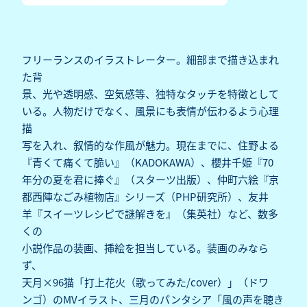
フリーランスのイラストレーター。細部まで描き込まれ
た背
景、光や透明感、空気感等、独特なタッチを特徴として
いる。人物だけでなく、風景にも表情が伝わるよう心理
描
写を入れ、叙情的な作風が魅力。現在までに、住野よる
『青くて痛くて脆い』（KADOKAWA）、櫻井千姫『70
年分の夏を君に捧ぐ』（スターツ出版）、仲町六絵『京
都西陣なごみ植物店』シリーズ（PHP研究所）、友井
羊『スイーツレシピで謎解きを』（集英社）など、数多
くの
小説作品の装画、挿絵を担当している。装画のみなら
ず、
天月×96猫「打上花火（歌ってみた/cover）」（ドワ
ンゴ）のMVイラスト、三月のパンタシア「風の声を聴き