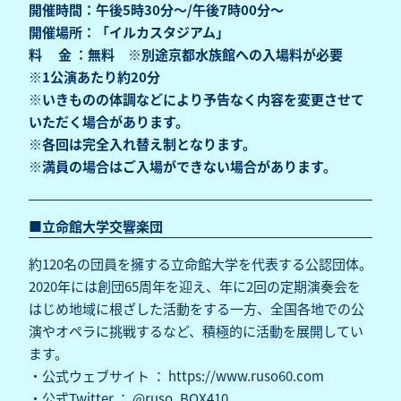
開催時間：午後5時30分～/午後7時00分～
開催場所：「イルカスタジアム」
料 金 ：無料 ※別途京都水族館への入場料が必要
※1公演あたり約20分
※いきものの体調などにより予告なく内容を変更させて
いただく場合があります。
※各回は完全入れ替え制となります。
※満員の場合はご入場ができない場合があります。
■立命館大学交響楽団
約120名の団員を擁する立命館大学を代表する公認団体。
2020年には創団65周年を迎え、年に2回の定期演奏会を
はじめ地域に根ざした活動をする一方、全国各地での公
演やオペラに挑戦するなど、積極的に活動を展開してい
ます。
・公式ウェブサイト ：
https://www.ruso60.com
・公式Twitter ： @ruso_BOX410