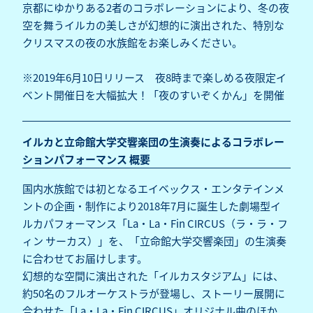
京都にゆかりある2者のコラボレーションにより、冬の夜
空を舞うイルカの美しさが幻想的に演出された、特別な
クリスマスの夜の水族館をお楽しみください。
※2019年6月10日リリース 夜8時まで楽しめる夜限定イ
ベント開催日を大幅拡大！「夜のすいぞくかん」を開催
イルカと立命館大学交響楽団の生演奏によるコラボレー
ションパフォーマンス 概要
国内水族館では初となるエイベックス・エンタテインメ
ントの企画・制作により2018年7月に誕生した劇場型イ
ルカパフォーマンス「La・La・Fin CIRCUS（ラ・ラ・フ
ィン サーカス）」を、「立命館大学交響楽団」の生演奏
に合わせてお届けします。
幻想的な空間に演出された「イルカスタジアム」には、
約50名のフルオーケストラが登場し、ストーリー展開に
合わせた「La・La・Fin CIRCUS」オリジナル曲のほか、