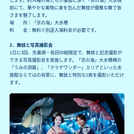
前にて、華やかな着物に身を包んだ舞妓が優雅な舞で皆
さまを魅了します。
場 所：「京の海」大水槽
料 金：無料※別途入場料金が必要です。
2．舞妓と写真撮影会
1日に3回、先着順・各回50組限定で、舞妓と記念撮影が
できる写真撮影会を実施します。「京の海」大水槽横の
「うみの洞窟」、「クラゲワンダー」エリアといった水
族館ならではの背景に、舞妓と特別な1枚を撮影いただけ
ます。