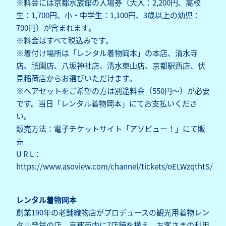
※料金には京都水族館の入場券（大人：2,200円、高校
生：1,700円、小・中学生：1,100円、3歳以上の幼児：
700円）が含まれます。
※料金はすべて税込みです。
※着付け場所は「レンタル着物岡本」の本店、清水寺
店、祇園店、八坂神社店、清水東山店、京都駅西店、伏
見稲荷店からお選びいただけます。
※へアセットをご希望の方は別途料金（550円～）が必要
です。当日「レンタル着物岡本」にてお支払いくださ
い。
販売方法：電子チケットサイト「アソビュー！」にて販
売
U R L：
https://www.asoview.com/channel/tickets/oELWzqthtS/
レンタル着物岡本
創業190年の老舗織物店がプロデュースの観光用着物レン
タル発祥の店。京都市内に7店舗を構え、お客さまの利用