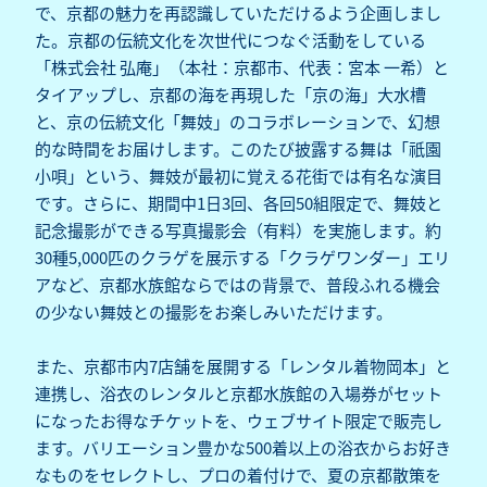
で、京都の魅力を再認識していただけるよう企画しまし
た。京都の伝統文化を次世代につなぐ活動をしている
「株式会社 弘庵」（本社：京都市、代表：宮本 一希）と
タイアップし、京都の海を再現した「京の海」大水槽
と、京の伝統文化「舞妓」のコラボレーションで、幻想
的な時間をお届けします。このたび披露する舞は「祇園
小唄」という、舞妓が最初に覚える花街では有名な演目
です。さらに、期間中1日3回、各回50組限定で、舞妓と
記念撮影ができる写真撮影会（有料）を実施します。約
30種5,000匹のクラゲを展示する「クラゲワンダー」エリ
アなど、京都水族館ならではの背景で、普段ふれる機会
の少ない舞妓との撮影をお楽しみいただけます。
また、京都市内7店舗を展開する「レンタル着物岡本」と
連携し、浴衣のレンタルと京都水族館の入場券がセット
になったお得なチケットを、ウェブサイト限定で販売し
ます。バリエーション豊かな500着以上の浴衣からお好き
なものをセレクトし、プロの着付けで、夏の京都散策を