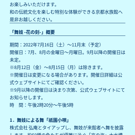
お楽しみいただけます。
和の伝統文化を楽しむ特別な体験ができる京都水族館へ
是非お越しください。
「舞妓 -花の刻-」概要
期間：2022年7月16日（土）～11月末（予定）
開催日：7月、8月の金曜日～月曜日。9月以降の開催日は
未定。
※8月12日（金）～8月15日（月）は除きます。
※開催日は変更になる場合があります。開催日詳細は公
式ウェブサイトにてご確認ください。
※9月以降の開催日は決まり次第、公式ウェブサイトにて
お知らせします。
時 間：午後2時20分～午後5時
1．舞妓による舞「祇園小唄」
株式会社 弘庵とタイアップし、舞妓が来館者へ舞を披露
します。約50種の魚たちが優雅に泳ぐ「京の海」大水槽