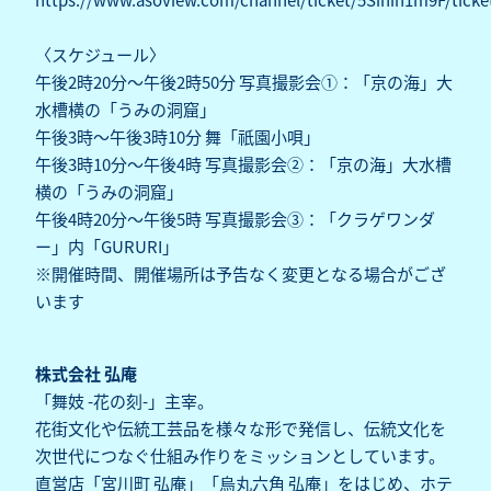
〈スケジュール〉
午後2時20分～午後2時50分 写真撮影会①：「京の海」大
水槽横の「うみの洞窟」
午後3時～午後3時10分 舞「祇園小唄」
午後3時10分～午後4時 写真撮影会②：「京の海」大水槽
横の「うみの洞窟」
午後4時20分～午後5時 写真撮影会③：「クラゲワンダ
ー」内「GURURI」
※開催時間、開催場所は予告なく変更となる場合がござ
います
株式会社 弘庵
「舞妓 -花の刻-」主宰。
花街文化や伝統工芸品を様々な形で発信し、伝統文化を
次世代につなぐ仕組み作りをミッションとしています。
直営店「宮川町 弘庵」「烏丸六角 弘庵」をはじめ、ホテ