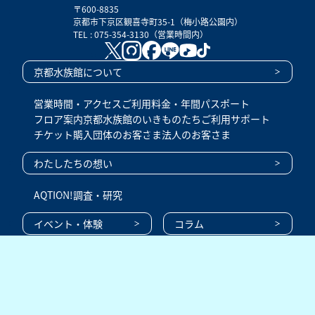
〒600-8835
京都市下京区観喜寺町35-1（梅小路公園内）
TEL : 075-354-3130（営業時間内）
京都水族館について
営業時間・アクセス
ご利用料金・年間パスポート
フロア案内
京都水族館のいきものたち
ご利用サポート
チケット購入
団体のお客さま
法人のお客さま
わたしたちの想い
AQTION!
調査・研究
イベント・体験
コラム
ニュース
プレスリリース
おすすめツアーガイド