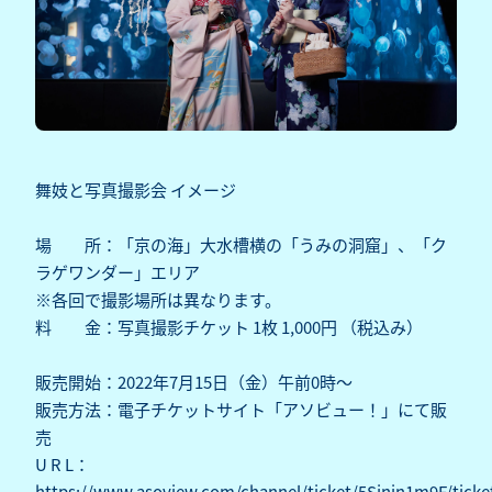
舞妓と写真撮影会 イメージ
場 所：「京の海」大水槽横の「うみの洞窟」、「ク
ラゲワンダー」エリア
※各回で撮影場所は異なります。
料 金：写真撮影チケット 1枚 1,000円 （税込み）
販売開始：2022年7月15日（金）午前0時～
販売方法：電子チケットサイト「アソビュー！」にて販
売
U R L：
https://www.asoview.com/channel/ticket/5Sinin1m9F/ticke