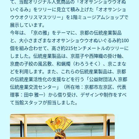
て、当館オリジナル人気商品の「オオサンショウウオぬ
いぐるみ」をツリーに見立て積み上げた「オオサンショ
ウウオクリスマスツリー」を1階ミュージアムショップで
展示しています。
今年は、「京の雅」をテーマに、京都の伝統産業製品
と、大小さまざまなオオサンショウウオぬいぐるみ約100
個を組み合わせて、高さ約215センチメートルのツリーに
しました。伝統産業製品は、京扇子や西陣織の掛け軸、
京鹿の子絞の風呂敷、和蝋燭（わろうそく）、京こまな
どを利用します。また、これらの伝統産業製品は、京都
の伝統産業活性化の支援などを行う「公益財団法人 京都
伝統産業交流センター」（所在地：京都市左京区、代表
理事：田中 雅一）から借り受け、デザインや制作をすべ
て当館スタッフが担当しました。