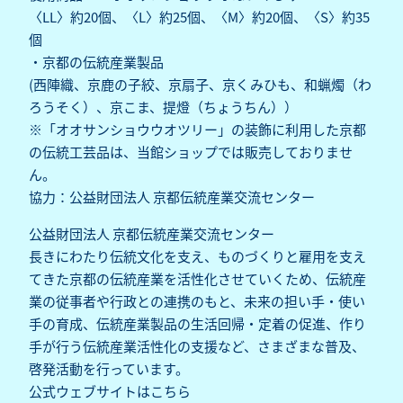
〈LL〉約20個、〈L〉約25個、〈M〉約20個、〈S〉約35
個
・京都の伝統産業製品
(西陣織、京鹿の子絞、京扇子、京くみひも、和蝋燭（わ
ろうそく）、京こま、提燈（ちょうちん））
※「オオサンショウウオツリー」の装飾に利用した京都
の伝統工芸品は、当館ショップでは販売しておりませ
ん。
協力：公益財団法人 京都伝統産業交流センター
公益財団法人 京都伝統産業交流センター
長きにわたり伝統文化を支え、ものづくりと雇用を支え
てきた京都の伝統産業を活性化させていくため、伝統産
業の従事者や行政との連携のもと、未来の担い手・使い
手の育成、伝統産業製品の生活回帰・定着の促進、作り
手が行う伝統産業活性化の支援など、さまざまな普及、
啓発活動を行っています。
公式ウェブサイトはこちら