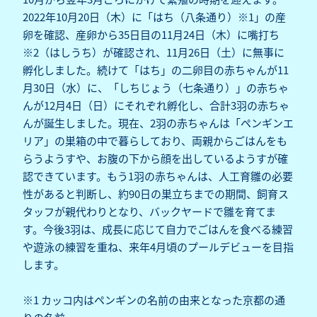
2022年10月20日（木）に「はち（八条通り）※1」の産
卵を確認、産卵から35日目の11月24日（木）に嘴打ち
※2（はしうち）が確認され、11月26日（土）に無事に
孵化しました。続けて「はち」の二卵目の赤ちゃんが11
月30日（水）に、「しちじょう（七条通り）」の赤ちゃ
んが12月4日（日）にそれぞれ孵化し、合計3羽の赤ちゃ
んが誕生しました。現在、2羽の赤ちゃんは「ペンギンエ
リア」の巣箱の中で暮らしており、両親からごはんをも
らうようすや、お腹の下から顔を出しているようすが確
認できています。もう1羽の赤ちゃんは、人工育雛の必要
性があると判断し、約90日の巣立ちまでの期間、飼育ス
タッフが親代わりとなり、バックヤードで雛を育てま
す。今後3羽は、成長に応じて自力でごはんを食べる練習
や遊泳の練習を重ね、来年4月頃のプールデビューを目指
します。
※1 カッコ内はペンギンの名前の由来となった京都の通