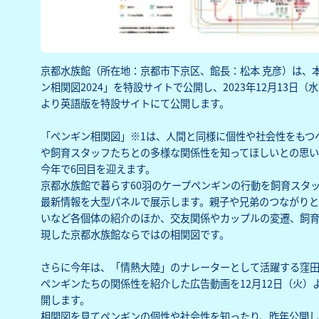
京都水族館（所在地：京都市下京区、館長：松本 克彦）は、
ン相関図2024」を特設サイトで公開し、2023年12月13
より英語版を特設サイトにて公開します。
「ペンギン相関図」※1は、人間と同様に個性や社会性をもつ
や飼育スタッフたちとの多様な関係性を知ってほしいとの思い
今年で6回目を迎えます。
京都水族館で暮らす60羽のケープペンギンの行動を飼育スタ
最新情報を大型パネルで展示します。親子や兄弟のつながりと
いなど各個体の紹介のほか、交友関係やカップルの変遷、飼
現した京都水族館ならではの相関図です。
さらに今年は、「情熱大陸」のナレーターとして活躍する窪
ペンギンたちの関係性を紹介した広告動画を12月12日（火）よ
開します。
相関図を見てペンギンの個性や社会性を知ったり、昨年公開