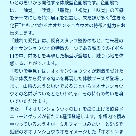
いとの思いから開催する体験型企画展です。企画展で
は、「触覚」「嗅覚」「聴覚」「視覚」「味覚」の五感
をテーマにした特別展示を設置し、未だ謎が多く“生きた
化石”ともいわれるオオサンショウウオの特徴と魅力をお
伝えします。
「触れて発見」は、飼育スタッフ監修のもと、在来種の
オオサンショウウオの特徴の一つである顔周りのイボや
口の中、前あしを再現した模型が登場し、触り心地を体
感することができます。
「嗅いで発見」は、オオサンショウウオが刺激を受けた
時に体表から発する匂いを再現した体験ブースが登場し
ます。山椒のような匂いであることからオオサンショウ
ウオの名前がついたともいわれる、その特有の匂いを嗅
いでいただけます。
また、「オオサンショウウオの日」を盛り上げる飲食メ
ニューとグッズが新たに6種類登場します。水槽内で積み
重なっているようすが「ミルフィーユみたい」とSNSで
話題のオオサンショウウオをイメージした「オオサンま