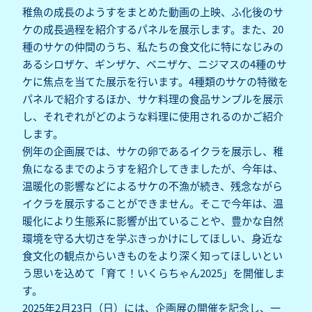
稚魚の成長のようすをまとめた動画の上映、ふ化後のサ
ケの成長過程を紹介するパネルを展示します。また、20
種のサケの仲間のうち、私たちの食文化に特になじみの
あるシロザケ、ギンザケ、ベニザケ、ニジマスの4種のサ
ケに焦点を当てた展示を行います。4種類のサケの特徴を
パネルで紹介するほか、サケ料理の食品サンプルを展示
し、それぞれがどのような料理に使用されるのかご紹介
します。
例年の企画展では、サケの卵であるイクラを展示し、稚
魚になるまでのようすを紹介してきましたが、今年は、
温暖化の影響などによるサケの不漁が続き、残念ながら
イクラを展示することができません。そこで今年は、温
暖化により生態系に影響が出ていることや、豊かな自然
環境を守る大切さを学ぶきっかけにしてほしい、身近な
食文化の観点からいきものをより深く知ってほしいとい
う思いを込めて「育て！いくらちゃん2025」を開催しま
す。
2025年2月23日（日）には、企画展の開催を記念し、一