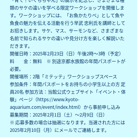
類のサケの違いを学べる限定ワークショップを開催しま
す。ワークショップには、「お魚かたりべ」として魚や
魚食の魅力を伝える活動を行う早武 忠利氏を講師として
お招きします。サケ、マス、サーモンなど、さまざまな
名前で知られるサケの違いや見分け方を楽しく解説いた
だきます。
開催日時：2025年2月23日（日）午後2時～3時（予定）
料 金：無料 ※ 別途京都水族館の年間パスポートが
必要。
開催場所：2階「ミテッテ」ワークショップスペース
参加条件：年間パスポートをお持ちの小学生以上の方 定
員20名 参加方法：当館公式ウェブサイト「イベント・体
験」ページ（
https://www.kyoto-
aquarium.com/event/index.html
）から事前申し込み
募集期間：2025年2月1日（土）～2月9日（日）
※ 応募多数の場合は抽選になります。当選された方には
2025年2月10日（月）にメールでご連絡します。