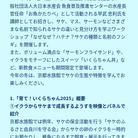
般社団法人大日本水産会 魚食普及推進センターの水産長
官任命「お魚かたりべ」として活動される早武 忠利氏を
講師としてお招きし、サケ、マス、サーモンなどさまざ
まな名前で知られるサケの違いと見分け方を学ぶワーク
ショップ「なぜなぜ？ハテナ？サケの種類と名前のフシ
ギ」を開催します。
また、ボリューム満点な「サーモンフライサンド」や、
イクラをモチーフにしたスイーツ「いくらちゃん丼」な
ど、新飲食メニューも期間限定で登場します。
今年の冬は、京都水族館でサケの生態や特徴を学んでお
楽しみください。
1.「育て！いくらちゃん2025」概要
①イクラからサケまで成長するようすを映像とパネルで
紹介
京都水族館では例年、サケの保全活動を行う「サケのふ
るさと由良川を守る会」からサケの卵のイクラを一時的
にお預かりし、稚魚になるまで飼育・展示を行ってきま