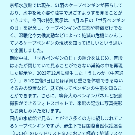
京都水族館では現在、51羽のケープペンギンが暮らして
おり、水中を泳ぐ姿や陸場で過ごすようすを見ることが
できます。今回の特別展示は、4月25日の「世界ペンギン
の日」を記念し、ケープペンギンの生態や特徴だけでな
く、温暖化や気候変動などによって絶滅の危機にひんし
ているケープペンギンの現状を知ってほしいという思い
で企画しました。
期間中は、「世界ペンギンの日」の紹介をはじめ、普段
はふたが閉じていて見ることができない巣箱の中を再現
した展示や、2023年12月に誕生した「うしわか（牛若通
り）」※1の生後3日目とほぼ同じ重さを体験できるぬい
ぐるみの設置など、見て触ってペンギンの生態を知るこ
とができます。さらに、等身大のペンギンパネルと記念
撮影ができるフォトスポットで、来館の記念に写真撮影
もお楽しみいただけます。
国内の水族館で見ることができ多くの方に親しまれてい
るケープペンギンですが、野生下では国際自然保護連合
（IUCN）のレッドリスト※2において極めて絶滅リスク