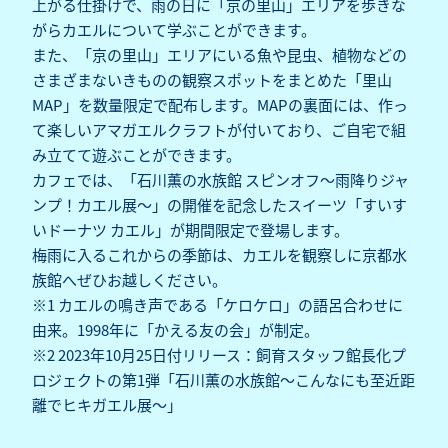
上がる仕掛けで、雨の日に「京の里山」エリアを歩きな
がらカエルについて学ぶことができます。
また、「京の里山」エリアにいる魚や昆虫、植物などの
さまざまないきものの観察スポットをまとめた「里山
MAP」を数量限定で配布します。MAPの裏面には、作っ
て楽しいアマガエルクラフトが付いており、ご自宅で組
み立てて遊ぶことができます。
カフェでは、「石川薫の水族館 スピンオフ～雨降りジャ
ンプ！カエル展～」の開催を記念したスイーツ「すいす
いドーナツ カエル」が期間限定で登場します。
梅雨に入るこれからの季節は、カエルを観察しに京都水
族館へぜひお越しください。
※1 カエルの鳴き声である「ケロケロ」の語呂合わせに
由来。1998年に「かえる友の会」が制定。
※2
2023年10月25日付リリース：飼育スタッフ館長化プ
ロジェクトの第1弾「石川薫の水族館～こんなにも至近距
離でヒキガエル展～」