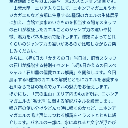
至近距離でヒキガエル展～」※2のスピンオフ企画です。
「山紫水明」エリア入り口にて、ニホンアマガエルやカ
ジカガエルなど京都に生息する5種類のカエルの生体展示
に加え、当館で淡水のいきものを担当する飼育スタッフ
の石川が検証したカエルごとのジャンプ力の違いや特
徴、魅力をパネル展示で紹介します。種類によってどれ
くらいのジャンプ力の違いがあるのか比較しながらお楽
しみください。
さらに、6月6日の「かえるの日」当日は、飼育スタッフ
の石川が解説する特別イベント「6月6日かえるの日スペ
シャル！石川薫の偏愛カエル解説」を開催します。今回
展示する5種類のカエルの解説とともにカエルを溺愛する
石川ならではの視点でカエルの魅力をお伝えします。
ほかにも、「京の里山」エリア内の4カ所では、ニホンア
マガエルの“鳴き声”に関する解説パネルを設置します。
鳴き声の使い分けやどんな時に鳴くのかなど、ニホンア
マガエルの鳴き声にまつわる解説をイラストとともに紹
介します。パネルの一部は、水にぬれると文字が浮かび