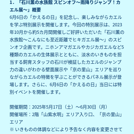
1．「石川薫の水族館 スピンオフ～雨降りジャンプ！カ
エル展～」概要
6月6日の「かえるの日」を記念し、楽しみながらカエル
を学ぶ特別展示を開催します。今回の特別展示は、2023
年10月から約5カ月間開催しご好評いただいた「石川薫の
水族館～こんなにも至近距離でヒキガエル展～」のスピ
ンオフ企画です。ニホンアマガエルやカジカガエルなど5
種類のカエルの生体展示とともに、淡水のいきものを担
当する飼育スタッフの石川が検証したカエルのジャンプ
力の違いがわかる壁面展示や「京の里山」エリアを巡り
ながらカエルの特徴を学ぶことができるパネル展示が登
場します。さらに、6月6日の「かえるの日」当日には特
別イベントを開催します。
開催期間：2025年5月17日（土）～6月30日（月）
開催場所：2階「山紫水明」エリア入り口、「京の里山」
エリア
※ いきものの体調などにより予告なく内容を変更させて