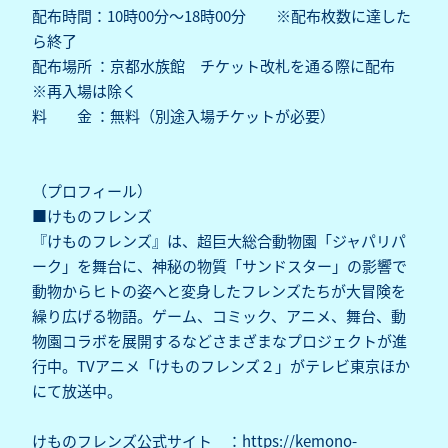
配布時間：10時00分～18時00分 ※配布枚数に達した
ら終了
配布場所 ：京都水族館 チケット改札を通る際に配布
※再入場は除く
料 金 ：無料（別途入場チケットが必要）
（プロフィール）
■けものフレンズ
『けものフレンズ』は、超巨大総合動物園「ジャパリパ
ーク」を舞台に、神秘の物質「サンドスター」の影響で
動物からヒトの姿へと変身したフレンズたちが大冒険を
繰り広げる物語。ゲーム、コミック、アニメ、舞台、動
物園コラボを展開するなどさまざまなプロジェクトが進
行中。TVアニメ「けものフレンズ２」がテレビ東京ほか
にて放送中。
けものフレンズ公式サイト ：https://kemono-