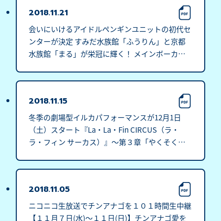
2018.11.21
会いにいけるアイドルペンギンユニットの初代セ
ンターが決定 すみだ水族館「ふうりん」と京都
水族館「まる」が栄冠に輝く！ メインボーカル
を務めるデビュー楽曲が配信開始 １１月２１日
（水）から
2018.11.15
冬季の劇場型イルカパフォーマンスが12月1日
（土）スタート『La・La・Fin CIRCUS（ラ・
ラ・フィン サーカス）』～第３章「やくそく」
～１２月２３日・２４日限定！イルカと立命館大
学交響楽団の生演奏とのコラボレーション
2018.11.05
ニコニコ生放送でチンアナゴを１０１時間生中継
【１１月７日(水)～１１日(日)】チンアナゴ愛を