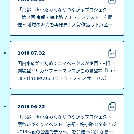
「京都・梅小路みんながつながるプロジェクト」
『第２回 京都・梅小路フォトコンテスト』を開
催 ～地域の魅力を再発見！入賞作品は下京区総
合庁舎等の協力施設で展示～
2018.07.02
国内水族館で初めてエイベックスが企画・制作！
劇場型イルカパフォーマンスがこの夏登場『La・
La・Fin CIRCUS（ラ・ラ・フィン サーカス）』
～第1章「友情」～ 7月21日(土)スタート
2018.06.22
「京都・梅小路みんながつながるプロジェクト」
賑わいづくりイベント『京都・梅小路七夕あそび
2018～夜の公園で憩う～』を開催 ～特別な夏の