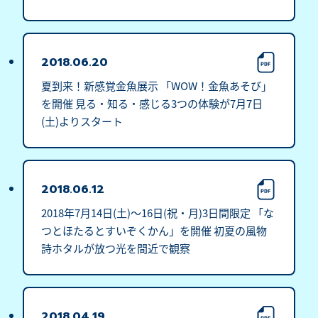
夜に“あかり”と“あそび”で思い出づくり～ 開催期
間：２０１８年８月３日(金)～８月１２日(日)
2018.06.20
夏到来！新感覚金魚展示 「WOW！金魚あそび」
を開催 見る・知る・感じる3つの体験が7月7日
(土)よりスタート
2018.06.12
2018年7月14日(土)～16日(祝・月)3日間限定 「な
つとほたるとすいぞくかん」を開催 初夏の風物
詩ホタルが放つ光を間近で観察
2018.04.19