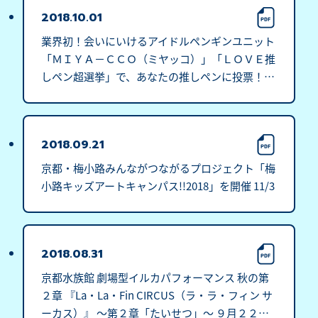
2018.10.01
業界初！会いにいけるアイドルペンギンユニット
「ＭＩＹＡ－ＣＣＯ（ミヤッコ）」「ＬＯＶＥ推
しペン超選挙」で、あなたの推しペンに投票！１
０月１日(月)～１１月１８日(日)ペンギン全羽、
インスタ始めます
2018.09.21
京都・梅小路みんながつながるプロジェクト「梅
小路キッズアートキャンパス!!2018」を開催 11/3
2018.08.31
京都水族館 劇場型イルカパフォーマンス 秋の第
２章 『La・La・Fin CIRCUS（ラ・ラ・フィン サ
ーカス）』 ～第２章「たいせつ」～ ９月２２日