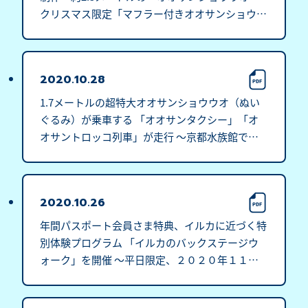
クリスマス限定「マフラー付きオオサンショウウ
オぬいぐるみ」を200個限定販売～ツリー」が登
場！
2020.10.28
1.7メートルの超特大オオサンショウウオ（ぬい
ぐるみ）が乗車する 「オオサンタクシー」「オ
オサントロッコ列車」が走行 ～京都水族館では
「ぬめぬめワールド２０２０」を開催中～
2020.10.26
年間パスポート会員さま特典、イルカに近づく特
別体験プログラム 「イルカのバックステージウ
ォーク」を開催 ～平日限定、２０２０年１１月
４日（水）より～