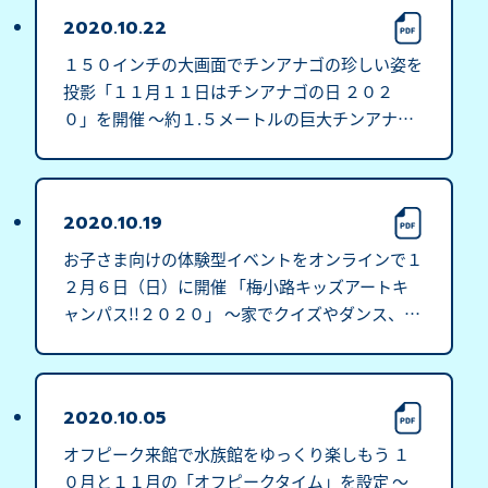
2020.10.22
１５０インチの大画面でチンアナゴの珍しい姿を
投影「１１月１１日はチンアナゴの日 ２０２
０」を開催 ～約１.５メートルの巨大チンアナゴ
の映像と一緒に記念撮影～
2020.10.19
お子さま向けの体験型イベントをオンラインで１
２月６日（日）に開催 「梅小路キッズアートキ
ャンパス!!２０２０」 ～家でクイズやダンス、工
作など１５のワークショップを無料で体験～
2020.10.05
オフピーク来館で水族館をゆっくり楽しもう １
０月と１１月の「オフピークタイム」を設定 ～