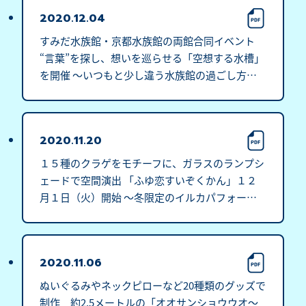
2020.12.04
すみだ水族館・京都水族館の両館合同イベント 
“言葉”を探し、想いを巡らせる「空想する水槽」
を開催 ～いつもと少し違う水族館の過ごし方
を、２０２０年１２月５日（土）から～
2020.11.20
１５種のクラゲをモチーフに、ガラスのランプシ
ェードで空間演出 「ふゆ恋すいぞくかん」１２
月１日（火）開始 ～冬限定のイルカパフォーマ
ンスや体を温める限定メニューも～
2020.11.06
ぬいぐるみやネックピローなど20種類のグッズで
制作　約2.5メートルの「オオサンショウウオ～