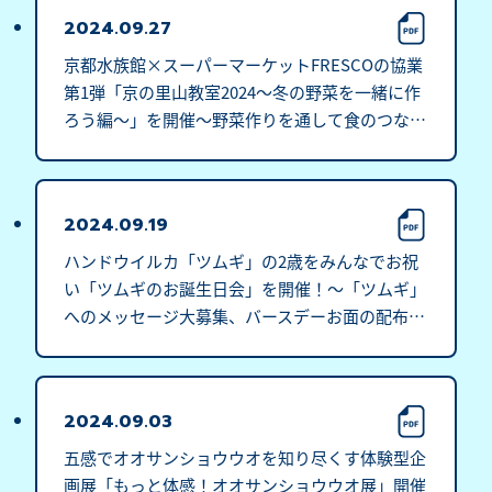
2024.09.27
京都水族館×スーパーマーケットFRESCOの協業
第1弾「京の里山教室2024～冬の野菜を一緒に作
ろう編～」を開催～野菜作りを通して食のつなが
りと身近ないきものを知る～
2024.09.19
ハンドウイルカ「ツムギ」の2歳をみんなでお祝
い「ツムギのお誕生日会」を開催！～「ツムギ」
へのメッセージ大募集、バースデーお面の配布も
～
2024.09.03
五感でオオサンショウウオを知り尽くす体験型企
画展「もっと体感！オオサンショウウオ展」開催