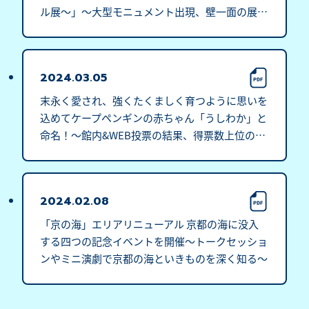
ル展～」～大型モニュメント出現、壁一面の展示
で「ヒカル」愛を届ける～
2024.03.05
末永く愛され、強くたくましく育つように思いを
込めてケープペンギンの赤ちゃん「うしわか」と
命名！～館内&WEB投票の結果、得票数上位の名
前の中から決定～
2024.02.08
「京の海」エリアリニューアル 京都の海に没入
する四つの記念イベントを開催～トークセッショ
ンやミニ演劇で京都の海といきものを深く知る～