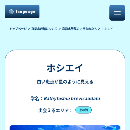
language
トップページ
京都水族館について
京都水族館のいきものたち
ホシエイ
ホシエイ
白い斑点が星のように見える
学名：
Bathytoshia brevicaudata
出会えるエリア：
京の海