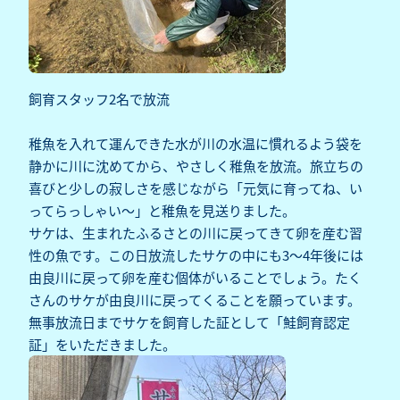
飼育スタッフ2名で放流
稚魚を入れて運んできた水が川の水温に慣れるよう袋を
静かに川に沈めてから、やさしく稚魚を放流。旅立ちの
喜びと少しの寂しさを感じながら「元気に育ってね、い
ってらっしゃい～」と稚魚を見送りました。
サケは、生まれたふるさとの川に戻ってきて卵を産む習
性の魚です。この日放流したサケの中にも3～4年後には
由良川に戻って卵を産む個体がいることでしょう。たく
さんのサケが由良川に戻ってくることを願っています。
無事放流日までサケを飼育した証として「鮭飼育認定
証」をいただきました。