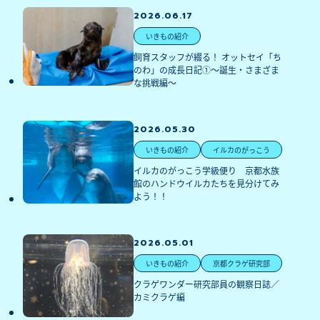
2026.06.17
いきもの紹介
飼育スタッフが綴る！ オットセイ「ち
のわ」の成長日記①～誕生・さまざま
な挑戦編～
2026.05.30
いきもの紹介
イルカのがっこう
イルカのがっこう学級便り　京都水族
館のハンドウイルカたちを見分けてみ
よう！！
2026.05.01
いきもの紹介
京都クラゲ研究部
クラゲワンダー研究部員の観察日誌／
カミクラゲ編