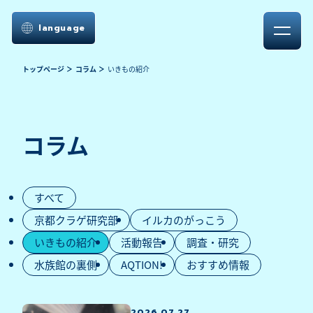
language
トップページ
コラム
いきもの紹介
コラム
すべて
京都クラゲ研究部
イルカのがっこう
いきもの紹介
活動報告
調査・研究
水族館の裏側
AQTION!
おすすめ情報
2026.07.27