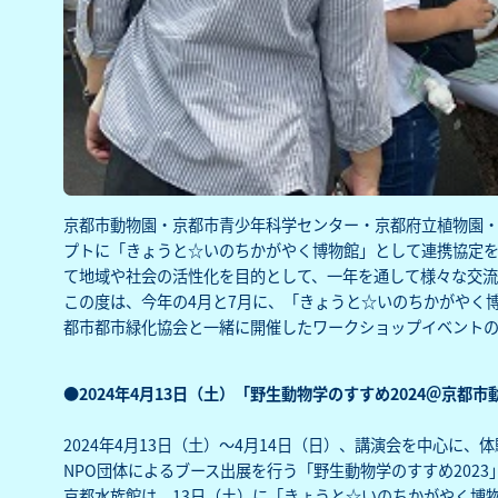
京都市動物園・京都市青少年科学センター・京都府立植物園・
プトに「きょうと☆いのちかがやく博物館」として連携協定
て地域や社会の活性化を目的として、一年を通して様々な交流
この度は、今年の4月と7月に、「きょうと☆いのちかがやく
都市都市緑化協会と一緒に開催したワークショップイベント
●2024年4月13日（土）「野生動物学のすすめ2024＠京都市
2024年4月13日（土）～4月14日（日）、講演会を中心に
NPO団体によるブース出展を行う「野生動物学のすすめ2023
京都水族館は、13日（土）に「きょうと☆いのちかがやく博