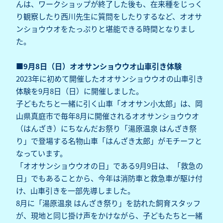
んは、ワークショップが終了した後も、在来種をじっく
り観察したり西川先生に質問をしたりするなど、オオサ
ンショウウオをたっぷりと堪能できる時間となりまし
た。
■9月8日（日）オオサンショウウオ山車引き体験
2023年に初めて開催したオオサンショウウオの山車引き
体験を9月8日（日）に開催しました。
子どもたちと一緒に引く山車「オオサン小太郎」は、岡
山県真庭市で毎年8月に開催されるオオサンショウウオ
（はんざき）にちなんだお祭り「湯原温泉 はんざき祭
り」で登場する名物山車「はんざき太郎」がモチーフと
なっています。
「オオサンショウウオの日」である9月9日は、「救急の
日」でもあることから、今年は消防車と救急車が駆け付
け、山車引きを一部先導しました。
8月に「湯原温泉 はんざき祭り」を訪れた飼育スタッフ
が、現地と同じ掛け声をかけながら、子どもたちと一緒