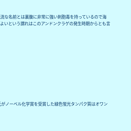
風流な名前とは裏腹に非常に強い刺胞毒を持っているので海
よいという謂れはこのアンドンクラゲの発生時期からとも言
脩氏がノーベル化学賞を受賞した緑色蛍光タンパク質はオワン