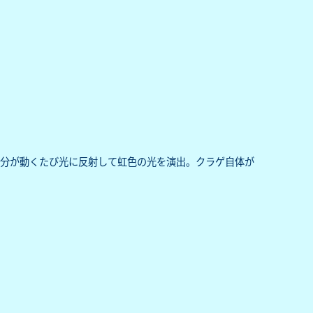
部分が動くたび光に反射して虹色の光を演出。クラゲ自体が