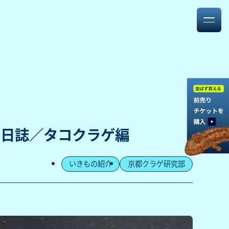
察日誌／タコクラゲ編
いきもの紹介
京都クラゲ研究部