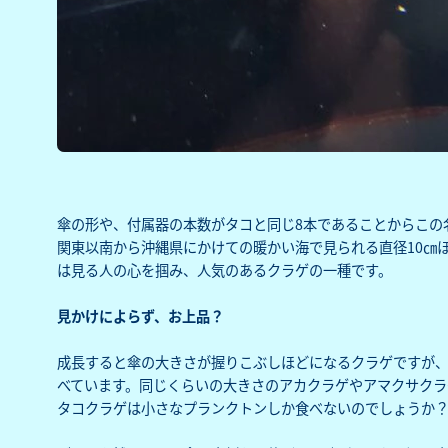
傘の形や、付属器の本数がタコと同じ8本であることからこの
関東以南から沖縄県にかけての暖かい海で見られる直径10㎝
は見る人の心を掴み、人気のあるクラゲの一種です。
見かけによらず、お上品？
成長すると傘の大きさが握りこぶしほどになるクラゲですが
べています。同じくらいの大きさのアカクラゲやアマクサクラ
タコクラゲは小さなプランクトンしか食べないのでしょうか