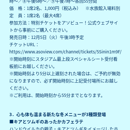
時～／⑧午後6時～／⑨午後7時～各回55分間
価 格：1席2名、1,000円（税込み） ※水族館入場料別
定 員：1席2名（最大4席）
参加方法：特別チケットをアソビュー！公式ウェブサイ
トから事前にご購入ください。
発売日時：12月5日（火）午後3時予定
チケットURL：
https://www.asoview.com/channel/tickets/5Sinin1m9F/
※開始時刻にスタジアム最上段スペシャルシート受付看
板前にお越しください。
※開始時刻より5分以上遅刻された場合は、ご予約が無効
になりますので、必ず開始時刻に上記受付場所にお越し
ください。
※ご利用は、開始時刻から55分までとなります。
3．心も体も温まる新たな冬メニューが3種類登場
■キアとツムギのあったかカフェラテ
ハンドウイルカの親子・キアとツムギをイメージしたホ