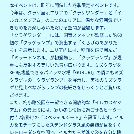
本イベントは、昨年に開催した冬季限定イベントです。
今年は、クラゲ展示エリアの「クラゲワンダー」と「イ
ルカスタジアム」の二つのエリアに、温かな雰囲気でい
きものをお楽しみいただける空間が登場します。
「クラゲワンダー」には、飼育スタッフが監修した約60
個の「クラゲランプ」で演出する「くらげのあかりた
ち」を展示します。エリア内には、壁面を鏡で囲んだ
「ミラートンネル」が初登場し、「クラゲランプ」が幾
重にも反射する美しい光景が広がります。ミズクラゲを
360度堪能できるパノラマ水槽「GURURI」の隣にもミズ
クラゲ型の「クラゲランプ」を展示し、実物のミズクラ
ゲと見比べながらランプの繊細さをじっくりとご覧いた
だけます。
また、梅小路公園を一望できる開放的な「イルカスタジ
アム」の最上段には、寒い冬も快適に過ごせるヒーター
付き2名掛けの「スペシャルシート」を設置します。イル
カをモチーフにしたステンドグラス風の装飾が目を引く
レトロモダンな空間で、イルカたちが泳ぐ姿を存分に眺