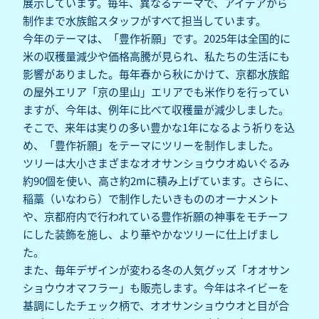
展示しています。毎年、異なるテーマで、アイデアから
制作まで水族館スタッフがすべて担当しています。
今年のテーマは、「豊作祈願」です。2025年は全国的に
米の収穫量減少や価格高騰が見られ、私たちの生活にも
影響がありました。毎年春から秋にかけて、京都水族館
の屋外エリア「京の里山」エリアでも米作りを行ってい
ますが、今年は、例年に比べて収穫量が減少しました。
そこで、来年は実りの多い豊かな1年になるよう祈りを込
め、「豊作祈願」をテーマにツリーを制作しました。
ツリーは大小さまざまなオオサンショウウオぬいぐるみ
約90個を使い、高さ約2mに積み上げています。さらに、
稲藁（いなわら）で制作したいきもののオーナメント
や、京都府内で行われている豊作祈願の神事をモチーフ
にした装飾を施し、より華やかなツリーに仕上げまし
た。
また、毎年デザインが変わる冬の人気グッズ「オオサン
ショウウオマフラー」も販売します。今年はネイビーを
基調にしたチェック柄で、オオサンショウウオと目が合