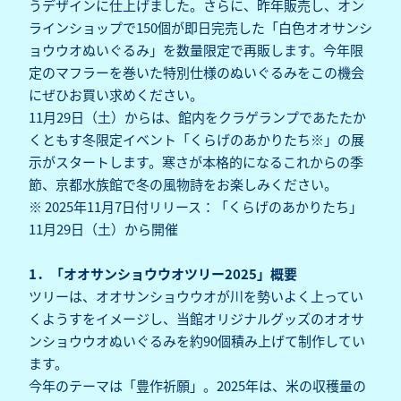
うデザインに仕上げました。さらに、昨年販売し、オン
ラインショップで150個が即日完売した「白色オオサンシ
ョウウオぬいぐるみ」を数量限定で再販します。今年限
定のマフラーを巻いた特別仕様のぬいぐるみをこの機会
にぜひお買い求めください。
11月29日（土）からは、館内をクラゲランプであたたか
くともす冬限定イベント「くらげのあかりたち※」の展
示がスタートします。寒さが本格的になるこれからの季
節、京都水族館で冬の風物詩をお楽しみください。
※ 2025年11月7日付リリース：「くらげのあかりたち」
11月29日（土）から開催
1．「オオサンショウウオツリー2025」概要
ツリーは、オオサンショウウオが川を勢いよく上ってい
くようすをイメージし、当館オリジナルグッズのオオサ
ンショウウオぬいぐるみを約90個積み上げて制作してい
ます。
今年のテーマは「豊作祈願」。2025年は、米の収穫量の