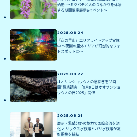
始動  ～ミツバチと人のつながりを体感
する期間限定展示&イベント～
2025.08.24
「京の里山」エリアライトアップ実施
中 ～夜間の屋外エリアが幻想的なフォ
トスポットに～
2025.08.22
オオサンショウウオの息継ぎを“8時
間”徹底調査! 「9月9日はオオサンショ
ウウオの日2025」開催
2025.08.21
展示・繁殖分野の協力で国際交流を深
化 オリックス水族館とパリ水族館が友
好提携を締結 