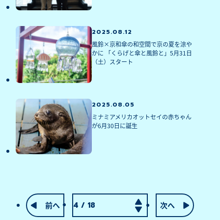
2025.08.12
風鈴×京和傘の和空間で京の夏を涼や
かに 「くらげと傘と風鈴と」5月31日
（土）スタート
2025.08.05
ミナミアメリカオットセイの赤ちゃん
が6月30日に誕生 
前へ
次へ