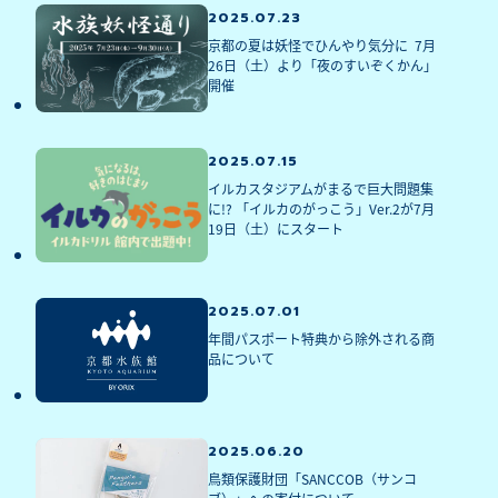
2025.07.23
京都の夏は妖怪でひんやり気分に  7月
26日（土）より「夜のすいぞくかん」
開催
2025.07.15
イルカスタジアムがまるで巨大問題集
に!? 「イルカのがっこう」Ver.2が7月
19日（土）にスタート
2025.07.01
年間パスポート特典から除外される商
品について
2025.06.20
鳥類保護財団「SANCCOB（サンコ