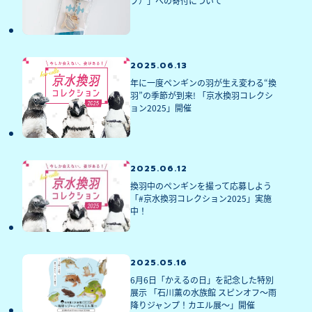
ブ）」への寄付について
2025.06.13
年に一度ペンギンの羽が生え変わる“換
羽”の季節が到来! 「京水換羽コレクシ
ョン2025」開催
2025.06.12
換羽中のペンギンを撮って応募しよう
「#京水換羽コレクション2025」実施
中！
2025.05.16
6月6日「かえるの日」を記念した特別
展示 「石川薫の水族館 スピンオフ～雨
降りジャンプ！カエル展～」開催