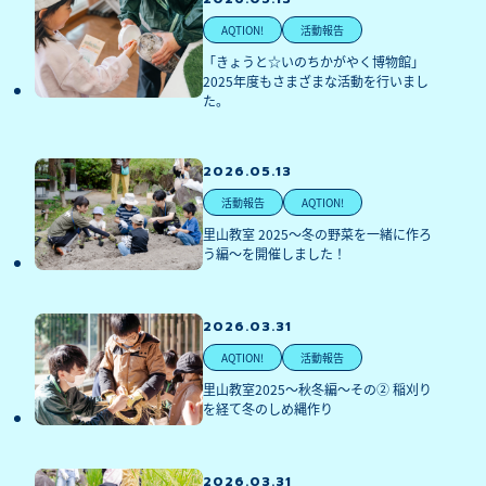
AQTION!
活動報告
「きょうと☆いのちかがやく博物館」
2025年度もさまざまな活動を行いまし
た。
2026.05.13
活動報告
AQTION!
里山教室 2025～冬の野菜を一緒に作ろ
う編～を開催しました！
2026.03.31
AQTION!
活動報告
里山教室2025～秋冬編～その② 稲刈り
を経て冬のしめ縄作り
2026.03.31