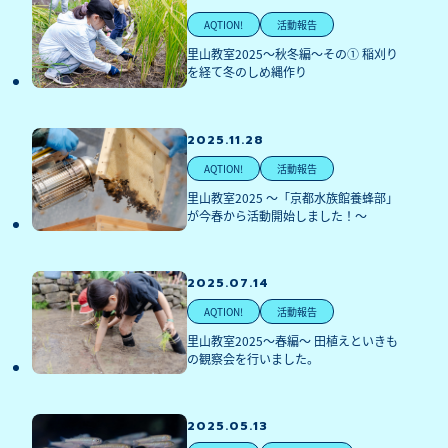
AQTION!
活動報告
里山教室2025～秋冬編～その① 稲刈り
を経て冬のしめ縄作り
2025.11.28
AQTION!
活動報告
里山教室2025 ～「京都水族館養蜂部」
が今春から活動開始しました！～
2025.07.14
AQTION!
活動報告
里山教室2025～春編～ 田植えといきも
の観察会を行いました。
2025.05.13