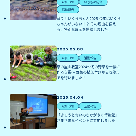
AQTION!
いきもの紹介
活動報告
育て！いくらちゃん2025 今年はいくら
ちゃんがいない！？ その理由を伝え
る、特別な展示を開催しました。
2025.05.08
AQTION!
活動報告
京の里山教室2024～冬の野菜を一緒に
作ろう編～ 野菜の植え付けから収穫ま
でを行いました！
2025.04.04
AQTION!
活動報告
「きょうと☆いのちかがやく博物館」 
さまざまなイベントに参加しました