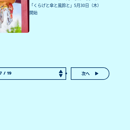
「くらげと傘と風鈴と」5月30日（木）
開始
次へ