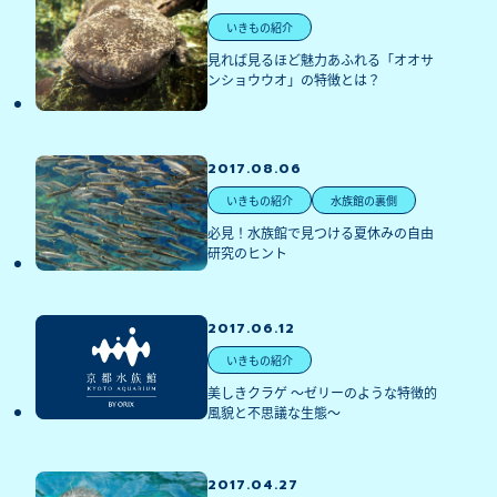
いきもの紹介
見れば見るほど魅力あふれる「オオサ
ンショウウオ」の特徴とは？
2017.08.06
いきもの紹介
水族館の裏側
必見！水族館で見つける夏休みの自由
研究のヒント
2017.06.12
いきもの紹介
美しきクラゲ ～ゼリーのような特徴的
風貌と不思議な生態～
2017.04.27