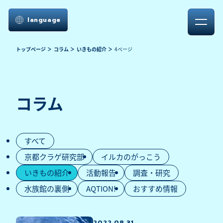
language
トップページ
コラム
いきもの紹介
4ページ
コラム
すべて
京都クラゲ研究部
イルカのがっこう
いきもの紹介
活動報告
調査・研究
水族館の裏側
AQTION!
おすすめ情報
2022.08.31