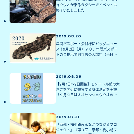
ョウウオが乗るタクシー※イベントは
終了いたしました
2019.08.20
年間パスポート会員様にビッグニュー
ス！9月2日（月）より、年間パスポー
トのご提示で同伴者の入場料（当日
券）が割引になります。
2019.08.09
【9月7日～9日開催】１メートル超の大
きさを間近に観察する身体測定を実施
「９月９日はオオサンショウウオの日 
２０１９」を開催～ロバート秋山 竜次
さんとコラボレーションした体モノマ
ネＴシャツを販売～※イベントは終了
いたしました
2019.07.31
「京都・梅小路みんながつながるプロ
ジェクト」『第３回　京都・梅小路フ