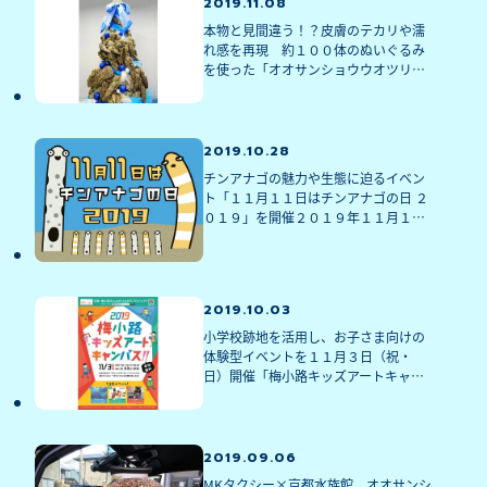
2019.11.08
本物と見間違う！？皮膚のテカリや濡
れ感を再現　約１００体のぬいぐるみ
を使った「オオサンショウウオツリ
ー」が登場クリスマス限定「マフラー
付きオオサンショウウオぬいぐるみ」
も１５０個販売【販売はすべて終了し
ました】
2019.10.28
チンアナゴの魅力や生態に迫るイベン
ト「１１月１１日はチンアナゴの日 ２
０１９」を開催２０１９年１１月１１
日（月）～１１月３０日（土）※イベ
ントは終了いたしました
2019.10.03
小学校跡地を活用し、お子さま向けの
体験型イベントを１１月３日（祝・
日）開催「梅小路キッズアートキャン
パス!!２０１９」～特別コンテンツ「デ
ジタルいわし」など登場、約３０のプ
ログラムが無料で体験～※イベントは
終了いたしました
2019.09.06
MKタクシー×京都水族館　オオサンシ