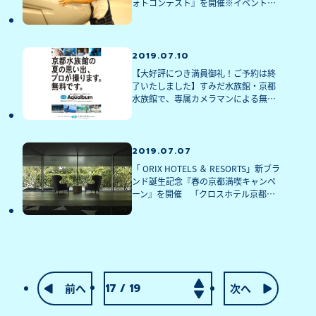
ォトコンテスト』を開催※イベントは
終了いたしました
2019.07.10
【大好評につき満員御礼！ご予約は終
了いたしました】すみだ水族館・京都
水族館で、専属カメラマンによる無料
撮影サービス「Aqualbum(アクアルバ
ム)」で夏の思い出を残そう7月24日か
らスタート！※イベントは終了しまし
た
2019.07.07
「 ORIX HOTELS ＆ RESORTS」新ブラ
ンド誕生記念『春の京都満喫キャンペ
ーン』を開催　「クロスホテル京都」
と、開業７周年「京都水族館」をお得
に楽しもう！※イベントは終了いたし
ました
前へ
次へ