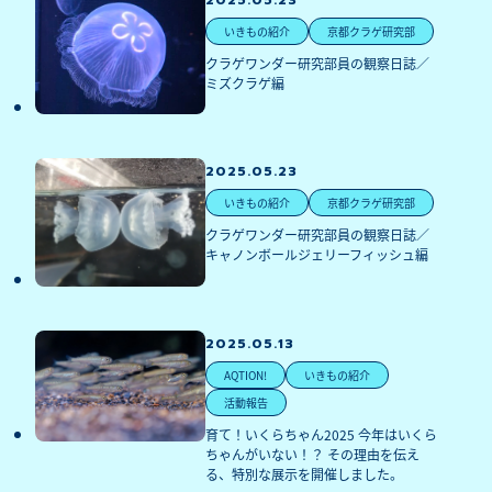
2025.05.23
いきもの紹介
京都クラゲ研究部
クラゲワンダー研究部員の観察日誌／
ミズクラゲ編
2025.05.23
いきもの紹介
京都クラゲ研究部
クラゲワンダー研究部員の観察日誌／
キャノンボールジェリーフィッシュ編
2025.05.13
AQTION!
いきもの紹介
活動報告
育て！いくらちゃん2025 今年はいくら
ちゃんがいない！？ その理由を伝え
る、特別な展示を開催しました。