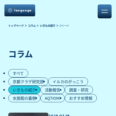
language
トップページ
コラム
いきもの紹介
2ページ
コラム
すべて
京都クラゲ研究部
イルカのがっこう
いきもの紹介
活動報告
調査・研究
水族館の裏側
AQTION!
おすすめ情報
2025.07.18