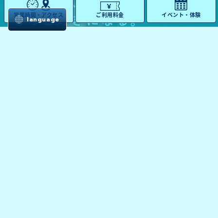
営業時間・アクセス
ご利用料金
イベント・体験
language
「アザラシ
「石川薫の水族館
COOOOOOL!」
～ケロケロ!見つケ