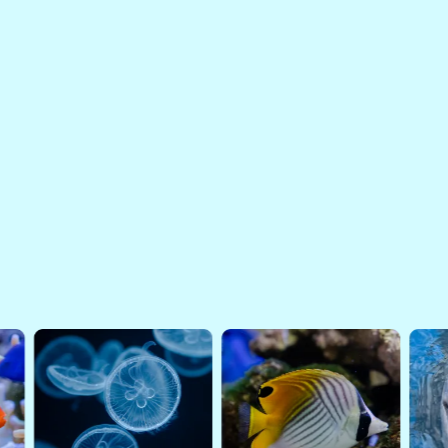
大人も子どももわくわくが止まらな
い夜更かしタイムを。 7月25日
（土）より「夜のすいぞくかん」ス
タート
2026.07.01
ハンドウイルカ「テン」の赤ちゃん
の死産に関するお知らせ
READ MORE