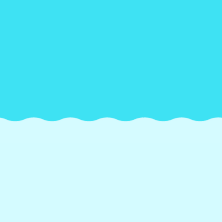
2026.06.18
ケープペンギンの故郷、ケープタウ
ンへ行ってきました！～後編～
READ MORE